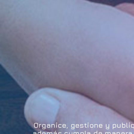
Organice, gestione y publi
además cumpla de manera in